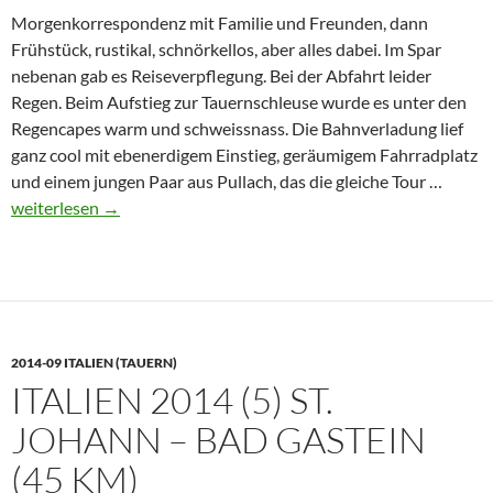
Morgenkorrespondenz mit Familie und Freunden, dann
Frühstück, rustikal, schnörkellos, aber alles dabei. Im Spar
nebenan gab es Reiseverpflegung. Bei der Abfahrt leider
Regen. Beim Aufstieg zur Tauernschleuse wurde es unter den
Regencapes warm und schweissnass. Die Bahnverladung lief
ganz cool mit ebenerdigem Einstieg, geräumigem Fahrradplatz
Italien
und einem jungen Paar aus Pullach, das die gleiche Tour …
2014
weiterlesen
→
(6)
Bad
Gastei
–
Döbri
2014-09 ITALIEN (TAUERN)
(71
ITALIEN 2014 (5) ST.
km)
JOHANN – BAD GASTEIN
(45 KM)