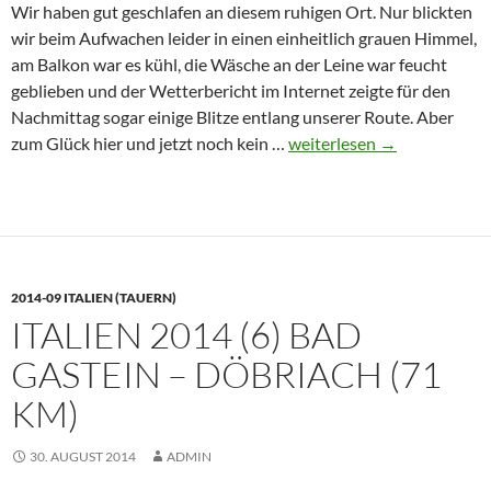
Wir haben gut geschlafen an diesem ruhigen Ort. Nur blickten
wir beim Aufwachen leider in einen einheitlich grauen Himmel,
am Balkon war es kühl, die Wäsche an der Leine war feucht
geblieben und der Wetterbericht im Internet zeigte für den
Nachmittag sogar einige Blitze entlang unserer Route. Aber
Italien
zum Glück hier und jetzt noch kein …
weiterlesen
→
2014
(7)
Döbriach
–
Tarvisio
2014-09 ITALIEN (TAUERN)
(71km)
ITALIEN 2014 (6) BAD
GASTEIN – DÖBRIACH (71
KM)
30. AUGUST 2014
ADMIN