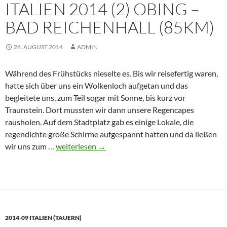
ITALIEN 2014 (2) OBING –
(55
km)
BAD REICHENHALL (85KM)
26. AUGUST 2014
ADMIN
Während des Frühstücks nieselte es. Bis wir reisefertig waren,
hatte sich über uns ein Wolkenloch aufgetan und das
begleitete uns, zum Teil sogar mit Sonne, bis kurz vor
Traunstein. Dort mussten wir dann unsere Regencapes
rausholen. Auf dem Stadtplatz gab es einige Lokale, die
regendichte große Schirme aufgespannt hatten und da ließen
Italien
wir uns zum …
weiterlesen
→
2014
(2)
Obing
–
Bad
2014-09 ITALIEN (TAUERN)
Reichenhall