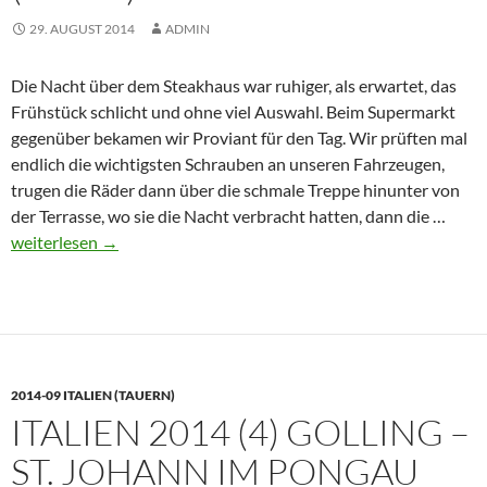
29. AUGUST 2014
ADMIN
Die Nacht über dem Steakhaus war ruhiger, als erwartet, das
Frühstück schlicht und ohne viel Auswahl. Beim Supermarkt
gegenüber bekamen wir Proviant für den Tag. Wir prüften mal
endlich die wichtigsten Schrauben an unseren Fahrzeugen,
trugen die Räder dann über die schmale Treppe hinunter von
Italie
der Terrasse, wo sie die Nacht verbracht hatten, dann die …
2014
weiterlesen
→
(5)
St.
Joha
–
Bad
2014-09 ITALIEN (TAUERN)
Gaste
ITALIEN 2014 (4) GOLLING –
(45
km)
ST. JOHANN IM PONGAU