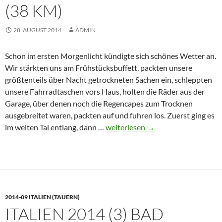
(38 KM)
28. AUGUST 2014
ADMIN
Schon im ersten Morgenlicht kündigte sich schönes Wetter an.
Wir stärkten uns am Frühstücksbuffett, packten unsere
größtenteils über Nacht getrockneten Sachen ein, schleppten
unsere Fahrradtaschen vors Haus, holten die Räder aus der
Garage, über denen noch die Regencapes zum Trocknen
ausgebreitet waren, packten auf und fuhren los. Zuerst ging es
Italien
im weiten Tal entlang, dann …
weiterlesen
→
2014
(4)
Golling
–
St.
2014-09 ITALIEN (TAUERN)
Johann
ITALIEN 2014 (3) BAD
im
Pongau