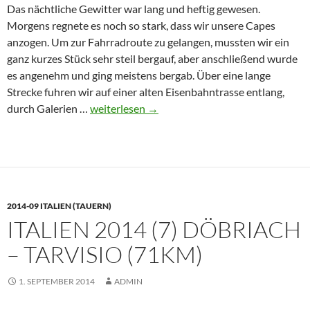
Das nächtliche Gewitter war lang und heftig gewesen.
Morgens regnete es noch so stark, dass wir unsere Capes
anzogen. Um zur Fahrradroute zu gelangen, mussten wir ein
ganz kurzes Stück sehr steil bergauf, aber anschließend wurde
es angenehm und ging meistens bergab. Über eine lange
Strecke fuhren wir auf einer alten Eisenbahntrasse entlang,
Italien
durch Galerien …
weiterlesen
→
2014
(8)
Tarvisio
–
Gemona
2014-09 ITALIEN (TAUERN)
(78
ITALIEN 2014 (7) DÖBRIACH
km
)
– TARVISIO (71KM)
1. SEPTEMBER 2014
ADMIN