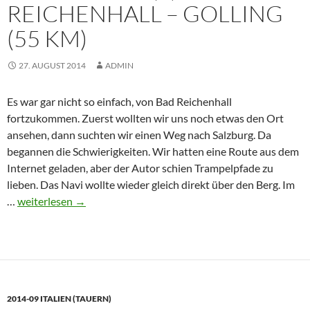
REICHENHALL – GOLLING
(38
(55 KM)
km)
27. AUGUST 2014
ADMIN
Es war gar nicht so einfach, von Bad Reichenhall
fortzukommen. Zuerst wollten wir uns noch etwas den Ort
ansehen, dann suchten wir einen Weg nach Salzburg. Da
begannen die Schwierigkeiten. Wir hatten eine Route aus dem
Internet geladen, aber der Autor schien Trampelpfade zu
lieben. Das Navi wollte wieder gleich direkt über den Berg. Im
Italien
…
weiterlesen
→
2014
(3)
Bad
Reichenhall
–
2014-09 ITALIEN (TAUERN)
Golling