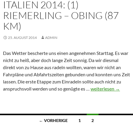
ITALIEN 2014: (1)
(85km)
RIEMERLING – OBING (87
KM)
25. AUGUST 2014
ADMIN
Das Wetter bescherte uns einen angenehmen Starttag. Es war
nicht zu heiß, aber doch lange Zeit sonnig. Da wir diesmal
direkt von zu Hause aus radeln wollten, waren wir nicht an
Fahrpläne und Abfahrtszeiten gebunden und konnten uns Zeit
lassen. Die erste Etappe zum Einradeln sollte auch nicht zu
Italien
anspruchsvoll werden und so genügte es …
weiterlesen
→
2014:
(1)
Riemerling
–
Beitragsnavigation
← VORHERIGE
1
2
Obing
(87