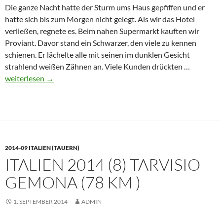
Die ganze Nacht hatte der Sturm ums Haus gepfiffen und er
hatte sich bis zum Morgen nicht gelegt. Als wir das Hotel
verließen, regnete es. Beim nahen Supermarkt kauften wir
Proviant. Davor stand ein Schwarzer, den viele zu kennen
schienen. Er lächelte alle mit seinen im dunklen Gesicht
Italien
strahlend weißen Zähnen an. Viele Kunden drückten …
2014
weiterlesen
→
(9)
Gemona
–
Udine
(45
2014-09 ITALIEN (TAUERN)
km)
ITALIEN 2014 (8) TARVISIO –
GEMONA (78 KM )
1. SEPTEMBER 2014
ADMIN