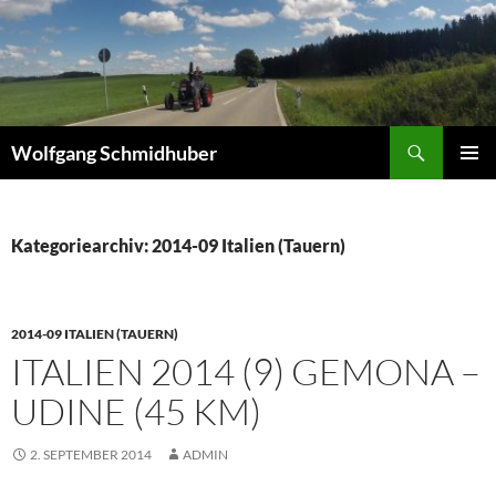
Zum
Inhalt
springen
Suchen
Wolfgang Schmidhuber
PRIMÄR
MENÜ
Kategoriearchiv: 2014-09 Italien (Tauern)
2014-09 ITALIEN (TAUERN)
ITALIEN 2014 (9) GEMONA –
UDINE (45 KM)
2. SEPTEMBER 2014
ADMIN