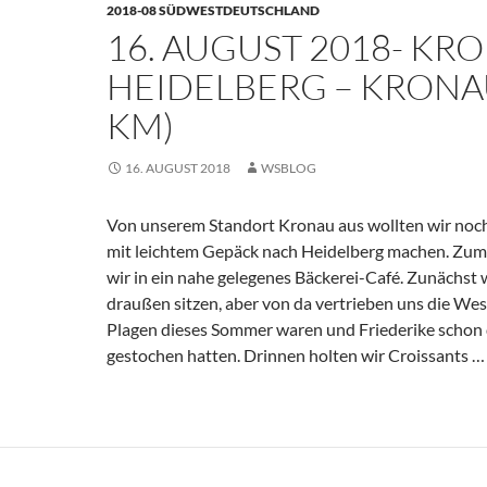
2018-08 SÜDWESTDEUTSCHLAND
Karlsruhe
16. AUGUST 2018- KR
–
[München]
HEIDELBERG – KRONA
–
KM)
Riemerling
16. AUGUST 2018
WSBLOG
Von unserem Standort Kronau aus wollten wir noch
mit leichtem Gepäck nach Heidelberg machen. Zum
wir in ein nahe gelegenes Bäckerei-Café. Zunächst 
draußen sitzen, aber von da vertrieben uns die Wes
Plagen dieses Sommer waren und Friederike schon 
gestochen hatten. Drinnen holten wir Croissants 