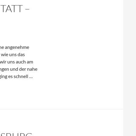
TATT –
44
m)
eine angenehme
 wie uns das
 wir uns auch am
gen und der nahe
14.
ing es schnell …
August
2018
–
Rastatt
–
Speyer
(93
km)