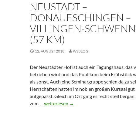
(62
NEUSTADT –
km)
DONAUESCHINGEN –
VILLINGEN-SCHWEN
(57 KM)
12. AUGUST 2018
WSBLOG
Der Neustädter Hof ist auch ein Tagungshaus, das v
betrieben wird und das Publikum beim Frühstück 
als sonst. Auch eine Seminargruppe schien da zu sei
Herrschaften hatten im noblen großen Kursaal gut
aufgepasst. Gleich im Ort ging es recht steil berga
11.
zum …
weiterlesen
→
August
2018
–
Titisee-