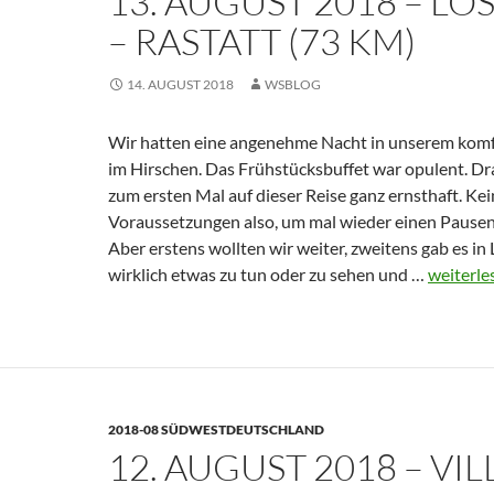
13. AUGUST 2018 – LOS
RASTATT (73 KM)
14. AUGUST 2018
WSBLOG
Wir hatten eine angenehme Nacht in unserem kom
im Hirschen. Das Frühstücksbuffet war opulent. D
zum ersten Mal auf dieser Reise ganz ernsthaft. Ke
Voraussetzungen also, um mal wieder einen Pausen
Aber erstens wollten wir weiter, zweitens gab es in
13.
wirklich etwas zu tun oder zu sehen und …
weiterl
August
2018
–
Loßburg
–
2018-08 SÜDWESTDEUTSCHLAND
Rastatt
12. AUGUST 2018 – VI
(73
km)