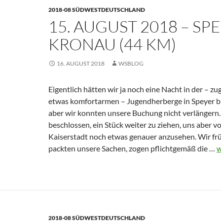
2018-08 SÜDWESTDEUTSCHLAND
15. AUGUST 2018 – SP
KRONAU (44 KM)
16. AUGUST 2018
WSBLOG
Eigentlich hätten wir ja noch eine Nacht in der – 
etwas komfortarmen – Jugendherberge in Speyer bl
aber wir konnten unsere Buchung nicht verlängern.
beschlossen, ein Stück weiter zu ziehen, uns aber vo
Kaiserstadt noch etwas genauer anzusehen. Wir frü
1
packten unsere Sachen, zogen pflichtgemäß die …
w
A
2
–
S
–
2018-08 SÜDWESTDEUTSCHLAND
K