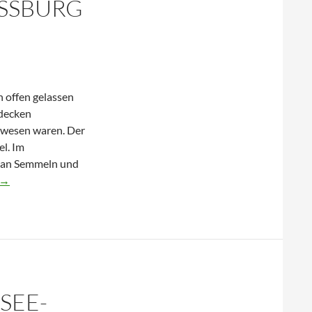
SBURG (
n offen gelassen
tdecken
gewesen waren. Der
l. Im
t an Semmeln und
→
en
ISEE-