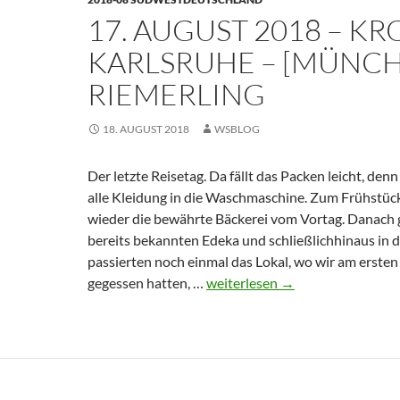
17. AUGUST 2018 – KR
KARLSRUHE – [MÜNCH
RIEMERLING
18. AUGUST 2018
WSBLOG
Der letzte Reisetag. Da fällt das Packen leicht, d
alle Kleidung in die Waschmaschine. Zum Frühstüc
wieder die bewährte Bäckerei vom Vortag. Danach 
bereits bekannten Edeka und schließlichhinaus in d
passierten noch einmal das Lokal, wo wir am erste
17.
gegessen hatten, …
weiterlesen
→
August
2018
–
Kronau
–