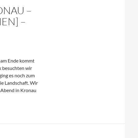
ONAU –
EN] –
enn am Ende kommt
k besuchten wir
ging es noch zum
ie Landschaft. Wir
n Abend in Kronau