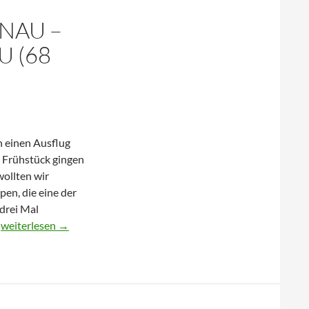
ONAU –
U (68
 einen Ausflug
 Frühstück gingen
wollten wir
pen, die eine der
drei Mal
16.
…
weiterlesen
→
August
2018-
Kronau
–
Heidelberg