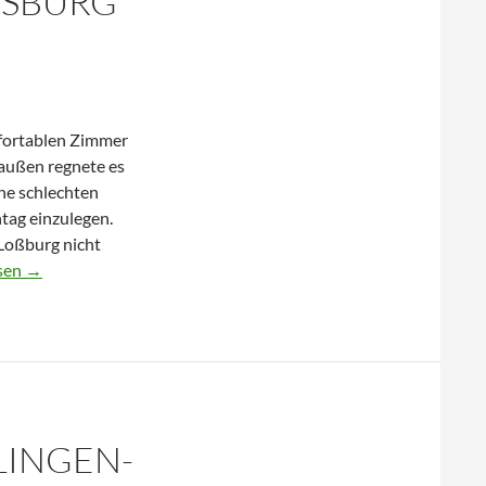
SBURG –
fortablen Zimmer
raußen regnete es
ine schlechten
tag einzulegen.
 Loßburg nicht
esen
→
LLINGEN-