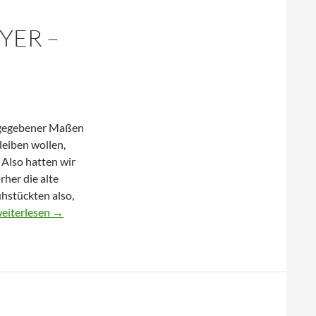
–
EYER –
Kronau
(68
km)
zugegebener Maßen
eiben wollen,
 Also hatten wir
rher die alte
hstückten also,
5.
eiterlesen
→
ugust
018
peyer
ronau