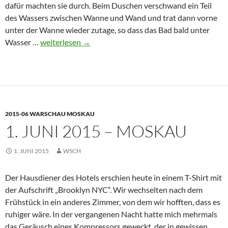
dafür machten sie durch. Beim Duschen verschwand ein Teil
des Wassers zwischen Wanne und Wand und trat dann vorne
unter der Wanne wieder zutage, so dass das Bad bald unter
2.
Wasser …
weiterlesen
→
Juni
2015
–
Moskau
2015-06 WARSCHAU MOSKAU
1. JUNI 2015 – MOSKAU
1. JUNI 2015
WSCH
Der Hausdiener des Hotels erschien heute in einem T-Shirt mit
der Aufschrift „Brooklyn NYC“. Wir wechselten nach dem
Frühstück in ein anderes Zimmer, von dem wir hofften, dass es
ruhiger wäre. In der vergangenen Nacht hatte mich mehrmals
das Geräusch eines Kompressors geweckt, der in gewissen