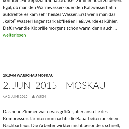
konnten. Eine Spezialität hatte unser Zimmer noch zu bieten:
Egal, ob man den Warmwasser- oder den Kaltwasserhahn
aufdrehte, es kam sehr heißes Wasser. Erst wenn man das
„kalte“ Wasser länger stark abfließen ließ, wurde es kühler.
3.
Dafür war die Klobrille morgens schön warm, denn auch …
Juni
weiterlesen
→
2015
–
Mosk
2015-06 WARSCHAU MOSKAU
2. JUNI 2015 – MOSKAU
2. JUNI 2015
WSCH
Das neue Zimmer war etwas größer, aber anstelle des
Kompressors lärmten nun nachts die Bauarbeiten an einem
Nachbarhaus. Die Arbeiter wirkten nicht besonders schnell,