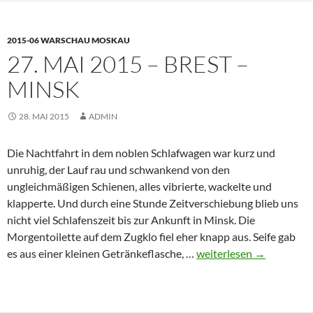
Minsk
2015-06 WARSCHAU MOSKAU
27. MAI 2015 – BREST –
MINSK
28. MAI 2015
ADMIN
Die Nachtfahrt in dem noblen Schlafwagen war kurz und
unruhig, der Lauf rau und schwankend von den
ungleichmäßigen Schienen, alles vibrierte, wackelte und
klapperte. Und durch eine Stunde Zeitverschiebung blieb uns
nicht viel Schlafenszeit bis zur Ankunft in Minsk. Die
Morgentoilette auf dem Zugklo fiel eher knapp aus. Seife gab
27.
es aus einer kleinen Getränkeflasche, …
weiterlesen
→
Mai
2015
–