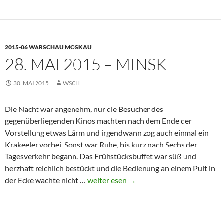
–
Moskau
2015-06 WARSCHAU MOSKAU
28. MAI 2015 – MINSK
30. MAI 2015
WSCH
Die Nacht war angenehm, nur die Besucher des
gegenüberliegenden Kinos machten nach dem Ende der
Vorstellung etwas Lärm und irgendwann zog auch einmal ein
Krakeeler vorbei. Sonst war Ruhe, bis kurz nach Sechs der
Tagesverkehr begann. Das Frühstücksbuffet war süß und
herzhaft reichlich bestückt und die Bedienung an einem Pult in
28.
der Ecke wachte nicht …
weiterlesen
→
Mai
2015
–