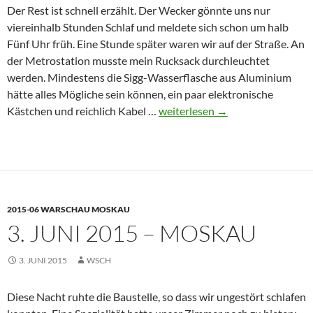
Der Rest ist schnell erzählt. Der Wecker gönnte uns nur
viereinhalb Stunden Schlaf und meldete sich schon um halb
Fünf Uhr früh. Eine Stunde später waren wir auf der Straße. An
der Metrostation musste mein Rucksack durchleuchtet
werden. Mindestens die Sigg-Wasserflasche aus Aluminium
hätte alles Mögliche sein können, ein paar elektronische
4./5.
Kästchen und reichlich Kabel …
weiterlesen
→
Juni
2015
–
Moskau
–
2015-06 WARSCHAU MOSKAU
München
3. JUNI 2015 – MOSKAU
3. JUNI 2015
WSCH
Diese Nacht ruhte die Baustelle, so dass wir ungestört schlafen