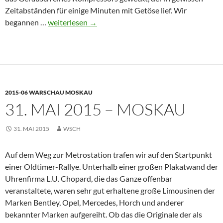
Zeitabständen für einige Minuten mit Getöse lief. Wir
1.
begannen …
weiterlesen
→
Juni
2015
–
Moskau
2015-06 WARSCHAU MOSKAU
31. MAI 2015 – MOSKAU
31. MAI 2015
WSCH
Auf dem Weg zur Metrostation trafen wir auf den Startpunkt
einer Oldtimer-Rallye. Unterhalb einer großen Plakatwand der
Uhrenfirma L.U. Chopard, die das Ganze offenbar
veranstaltete, waren sehr gut erhaltene große Limousinen der
Marken Bentley, Opel, Mercedes, Horch und anderer
bekannter Marken aufgereiht. Ob das die Originale der als