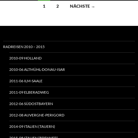
Warschau
Beitragsnavigation
1
2
NÄCHSTE →
–
Brest
RADREISEN 2010 – 2015
2010-09 HOLLAND
2010-06 ALTMÜHL-DONAU-ISAR
2011-06 ILM-SAALE
2011-09 ELBERADWEG
2012-06 SÜDOSTBAYERN
2012-08 AUVERGNE-PERIGORD
2014-09 ITALIEN (TAUERN)
2015-08 ITALIEN (BRENNER)