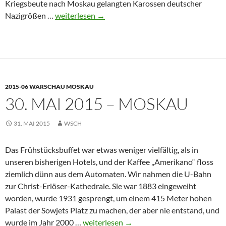
Kriegsbeute nach Moskau gelangten Karossen deutscher
31.
Nazigrößen …
weiterlesen
→
Mai
2015
–
Moskau
2015-06 WARSCHAU MOSKAU
30. MAI 2015 – MOSKAU
31. MAI 2015
WSCH
Das Frühstücksbuffet war etwas weniger vielfältig, als in
unseren bisherigen Hotels, und der Kaffee „Amerikano“ floss
ziemlich dünn aus dem Automaten. Wir nahmen die U-Bahn
zur Christ-Erlöser-Kathedrale. Sie war 1883 eingeweiht
worden, wurde 1931 gesprengt, um einem 415 Meter hohen
Palast der Sowjets Platz zu machen, der aber nie entstand, und
30.
wurde im Jahr 2000 …
weiterlesen
→