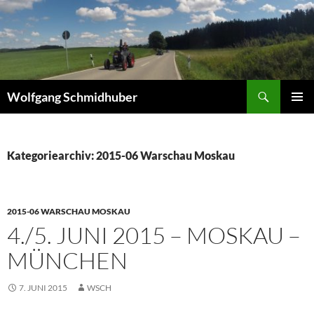
Zum
Inhalt
springen
Suchen
Wolfgang Schmidhuber
PRIMÄR
MENÜ
Kategoriearchiv: 2015-06 Warschau Moskau
2015-06 WARSCHAU MOSKAU
4./5. JUNI 2015 – MOSKAU –
MÜNCHEN
7. JUNI 2015
WSCH