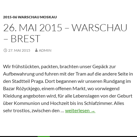
Brest
–
2015-06 WARSCHAU MOSKAU
Minsk
26. MAI 2015 – WARSCHAU
– BREST
27. MAI 2015
ADMIN
Wir frühstückten, packten, brachten unser Gepäck zur
Aufbewahrung und fuhren mit der Tram auf die andere Seite in
den Stadtteil Praga. Dort begannen wir unseren Rundgang im
Bazar Różyckjego, einem offenen Markt, wo vorwiegend
Kleidung angeboten wird, für alle Lebenslagen von der Geburt
über Kommunion und Hochzeit bis ins Schlafzimmer. Alles
26.
sehr trostlos, zwischen den …
weiterlesen
→
Mai
2015
–