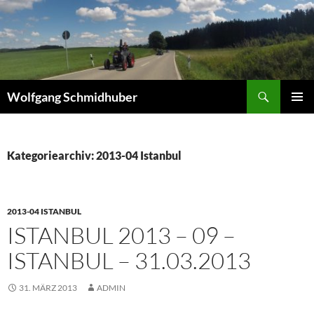
Zum
Inhalt
springen
Suchen
Wolfgang Schmidhuber
PRIMÄR
MENÜ
Kategoriearchiv: 2013-04 Istanbul
2013-04 ISTANBUL
ISTANBUL 2013 – 09 –
ISTANBUL – 31.03.2013
31. MÄRZ 2013
ADMIN