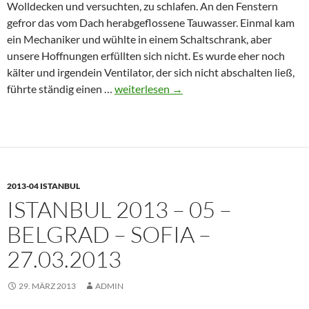
Wolldecken und versuchten, zu schlafen. An den Fenstern
gefror das vom Dach herabgeflossene Tauwasser. Einmal kam
ein Mechaniker und wühlte in einem Schaltschrank, aber
unsere Hoffnungen erfüllten sich nicht. Es wurde eher noch
kälter und irgendein Ventilator, der sich nicht abschalten ließ,
Istanbul
führte ständig einen …
weiterlesen
→
2013
–
06
–
Sofia
2013-04 ISTANBUL
–
ISTANBUL 2013 – 05 –
28.03.2013
BELGRAD – SOFIA –
27.03.2013
29. MÄRZ 2013
ADMIN