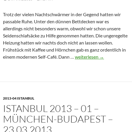
Trotz der vielen Nachtschwärmer in der Gegend hatten wir
passable Ruhe. Unter den dünnen Bettdecken war es
allerdings nicht besonders warm, obwohl wir schon unsere
Seidenschlafsäcke zu Hilfe genommen hatten. Die ungeregelte
Heizung hatten wir nachts doch nicht an lassen wollen.
Frühstück mit Kaffee und Hörnchen gab es ganz ordentlich in
Istanbul
einem modernen Self-Café. Dann …
weiterlesen
→
2013
–
02
–
Budapest
2013-04 ISTANBUL
–
ISTANBUL 2013 – 01 –
24.03.2013
MÜNCHEN-BUDAPEST –
23.03.2013