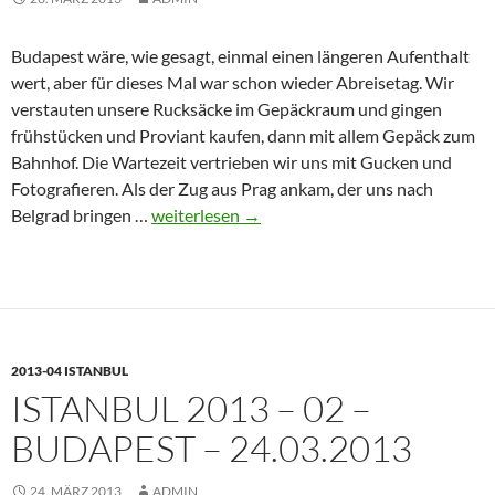
Budapest wäre, wie gesagt, einmal einen längeren Aufenthalt
wert, aber für dieses Mal war schon wieder Abreisetag. Wir
verstauten unsere Rucksäcke im Gepäckraum und gingen
frühstücken und Proviant kaufen, dann mit allem Gepäck zum
Bahnhof. Die Wartezeit vertrieben wir uns mit Gucken und
Fotografieren. Als der Zug aus Prag ankam, der uns nach
Istanbul
Belgrad bringen …
weiterlesen
→
2013
–
03
–
Budapest
2013-04 ISTANBUL
–
ISTANBUL 2013 – 02 –
Belgrad
–
BUDAPEST – 24.03.2013
25.03.2013
24. MÄRZ 2013
ADMIN