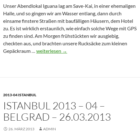
Unser Abendlokal Iguana lag am Save-Kai, in einer ehemaligen
Halle, und so gingen wir am Wasser entlang, dann durch
einsame finstere Straßen mit baufälligen Häusern, dem Hotel
zu. Es ist wirklich erstaunlich, wie einfach solche Wege mit GPS
zu finden sind. Am Morgen frühstückten wir ausgiebig,
checkten aus, und brachten unsere Rucksäcke zum kleinen
Istanbul
Gepäckraum …
weiterlesen
→
2013
–
05
–
Belgrad
2013-04 ISTANBUL
–
ISTANBUL 2013 – 04 –
Sofia
–
BELGRAD – 26.03.2013
27.03.2013
26. MÄRZ 2013
ADMIN