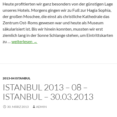
Heute profitierten wir ganz besonders von der günstigen Lage
unseres Hotels. Morgens gingen wir zu Fuß zur Hagia Sophia,
der großen Moschee, die einst als christliche Kathedrale das
Zentrum Ost-Roms gewesen war und heute als Museum
säkularisiert ist. Bis wir hinein konnten, mussten wir erst
ziemlich lang in der Sonne Schlange stehen, um Eintrittskarten
Istanbul
zu …
weiterlesen
→
2013
–
09
–
Istanbul
2013-04 ISTANBUL
–
ISTANBUL 2013 – 08 –
31.03.2013
ISTANBUL – 30.03.2013
30. MÄRZ 2013
ADMIN