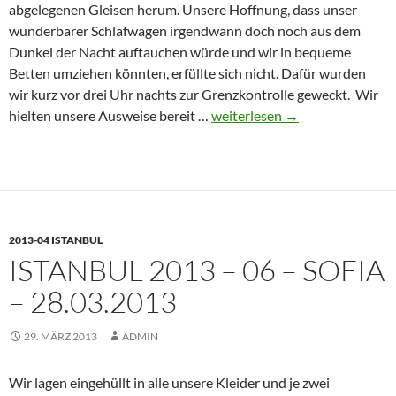
abgelegenen Gleisen herum. Unsere Hoffnung, dass unser
wunderbarer Schlafwagen irgendwann doch noch aus dem
Dunkel der Nacht auftauchen würde und wir in bequeme
Betten umziehen könnten, erfüllte sich nicht. Dafür wurden
wir kurz vor drei Uhr nachts zur Grenzkontrolle geweckt. Wir
Istanbul
hielten unsere Ausweise bereit …
weiterlesen
→
2013
–
07
–
Sofia
2013-04 ISTANBUL
–
ISTANBUL 2013 – 06 – SOFIA
Istanbul
–
– 28.03.2013
29.03.2013
29. MÄRZ 2013
ADMIN
Wir lagen eingehüllt in alle unsere Kleider und je zwei