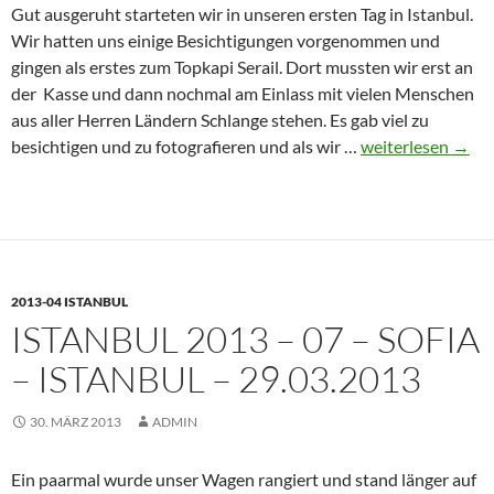
Gut ausgeruht starteten wir in unseren ersten Tag in Istanbul.
Wir hatten uns einige Besichtigungen vorgenommen und
gingen als erstes zum Topkapi Serail. Dort mussten wir erst an
der Kasse und dann nochmal am Einlass mit vielen Menschen
aus aller Herren Ländern Schlange stehen. Es gab viel zu
Istanbul
besichtigen und zu fotografieren und als wir …
weiterlesen
→
2013
–
08
–
Istanbul
2013-04 ISTANBUL
–
ISTANBUL 2013 – 07 – SOFIA
30.03.2013
– ISTANBUL – 29.03.2013
30. MÄRZ 2013
ADMIN
Ein paarmal wurde unser Wagen rangiert und stand länger auf