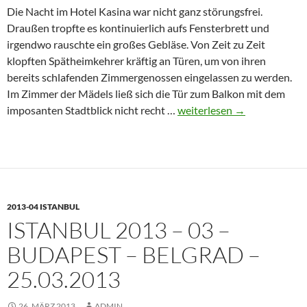
Die Nacht im Hotel Kasina war nicht ganz störungsfrei.
Draußen tropfte es kontinuierlich aufs Fensterbrett und
irgendwo rauschte ein großes Gebläse. Von Zeit zu Zeit
klopften Spätheimkehrer kräftig an Türen, um von ihren
bereits schlafenden Zimmergenossen eingelassen zu werden.
Im Zimmer der Mädels ließ sich die Tür zum Balkon mit dem
Istanbul
imposanten Stadtblick nicht recht …
weiterlesen
→
2013
–
04
–
Belgrad
2013-04 ISTANBUL
–
ISTANBUL 2013 – 03 –
26.03.2013
BUDAPEST – BELGRAD –
25.03.2013
26. MÄRZ 2013
ADMIN