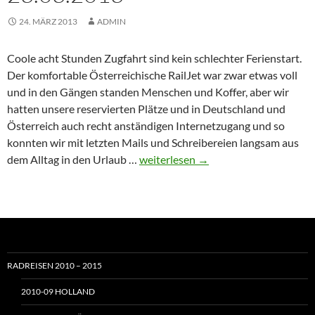
24. MÄRZ 2013
ADMIN
Coole acht Stunden Zugfahrt sind kein schlechter Ferienstart.
Der komfortable Österreichische RailJet war zwar etwas voll
und in den Gängen standen Menschen und Koffer, aber wir
hatten unsere reservierten Plätze und in Deutschland und
Österreich auch recht anständigen Internetzugang und so
konnten wir mit letzten Mails und Schreibereien langsam aus
Istanbul
dem Alltag in den Urlaub …
weiterlesen
→
2013
–
01
–
München-
Budapest
RADREISEN 2010 – 2015
–
2010-09 HOLLAND
23.03.2013