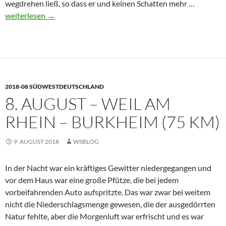
9.
wegdrehen ließ, so dass er und keinen Schatten mehr …
August
weiterlesen
→
–
Burkhei
–
Kirchzar
(61
2018-08 SÜDWESTDEUTSCHLAND
km)
8. AUGUST – WEIL AM
RHEIN – BURKHEIM (75 KM)
9. AUGUST 2018
WSBLOG
In der Nacht war ein kräftiges Gewitter niedergegangen und
vor dem Haus war eine große Pfütze, die bei jedem
vorbeifahrenden Auto aufspritzte. Das war zwar bei weitem
nicht die Niederschlagsmenge gewesen, die der ausgedörrten
Natur fehlte, aber die Morgenluft war erfrischt und es war