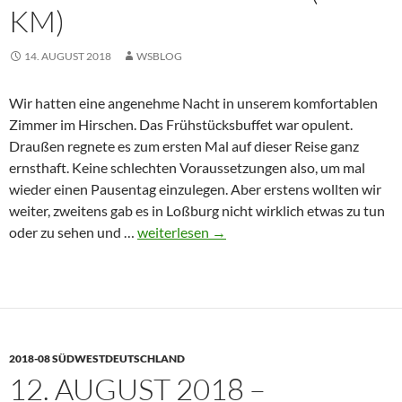
M)
14. AUGUST 2018
WSBLOG
Wir hatten eine angenehme Nacht in unserem komfortablen
Zimmer im Hirschen. Das Frühstücksbuffet war opulent.
Draußen regnete es zum ersten Mal auf dieser Reise ganz
ernsthaft. Keine schlechten Voraussetzungen also, um mal
wieder einen Pausentag einzulegen. Aber erstens wollten wir
weiter, zweitens gab es in Loßburg nicht wirklich etwas zu tun
13.
oder zu sehen und …
weiterlesen
→
August
2018
–
Loßburg
–
2018-08 SÜDWESTDEUTSCHLAND
Rastatt
12. AUGUST 2018 –
(73