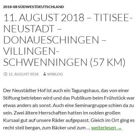
2018-08 SÜDWESTDEUTSCHLAND
–
11. AUGUST 2018 – TITISEE-
Loßburg
(62
NEUSTADT –
km)
DONAUESCHINGEN –
VILLINGEN-
SCHWENNINGEN (57 KM)
12. AUGUST 2018
WSBLOG
Der Neustädter Hof ist auch ein Tagungshaus, das von einer
Stiftung betrieben wird und das Publikum beim Frühstück war
etwas anders als sonst. Auch eine Seminargruppe schien da zu
sein. Zwei ältere Herrschaften hatten im noblen großen
Kursaal gut auf unsere Räder aufgepasst. Gleich im Ort ging es
11.
recht steil bergan, zum Bäcker und zum …
weiterlesen
→
August