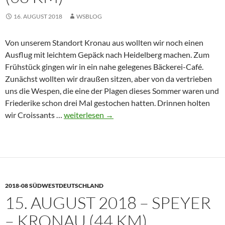
16. AUGUST 2018
WSBLOG
Von unserem Standort Kronau aus wollten wir noch einen
Ausflug mit leichtem Gepäck nach Heidelberg machen. Zum
Frühstück gingen wir in ein nahe gelegenes Bäckerei-Café.
Zunächst wollten wir draußen sitzen, aber von da vertrieben
uns die Wespen, die eine der Plagen dieses Sommer waren und
Friederike schon drei Mal gestochen hatten. Drinnen holten
16.
wir Croissants …
weiterlesen
→
August
2018-
Kronau
–
Heidelberg
2018-08 SÜDWESTDEUTSCHLAND
–
15. AUGUST 2018 – SPEYER
Kronau
(68
– KRONAU (44 KM)
km)