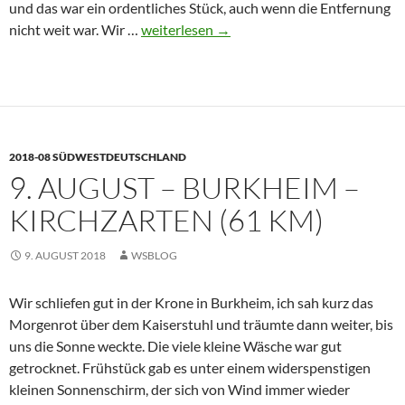
und das war ein ordentliches Stück, auch wenn die Entfernung
10.
nicht weit war. Wir …
weiterlesen
→
August
–
Kirchzarten
[380m]
–
2018-08 SÜDWESTDEUTSCHLAND
[1060m]
9. AUGUST – BURKHEIM –
–
Titisee-
KIRCHZARTEN (61 KM)
Neustadt
[845m]
9. AUGUST 2018
WSBLOG
(32
km)
Wir schliefen gut in der Krone in Burkheim, ich sah kurz das
Morgenrot über dem Kaiserstuhl und träumte dann weiter, bis
uns die Sonne weckte. Die viele kleine Wäsche war gut
getrocknet. Frühstück gab es unter einem widerspenstigen
kleinen Sonnenschirm, der sich von Wind immer wieder