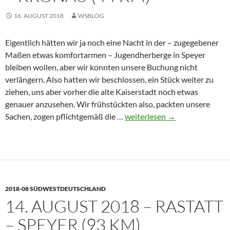
16. AUGUST 2018
WSBLOG
Eigentlich hätten wir ja noch eine Nacht in der – zugegebener
Maßen etwas komfortarmen – Jugendherberge in Speyer
bleiben wollen, aber wir konnten unsere Buchung nicht
verlängern. Also hatten wir beschlossen, ein Stück weiter zu
ziehen, uns aber vorher die alte Kaiserstadt noch etwas
genauer anzusehen. Wir frühstückten also, packten unsere
15.
Sachen, zogen pflichtgemäß die …
weiterlesen
→
August
2018
–
Speyer
–
2018-08 SÜDWESTDEUTSCHLAND
Kronau
14. AUGUST 2018 – RASTATT
(44
km)
– SPEYER (93 KM)