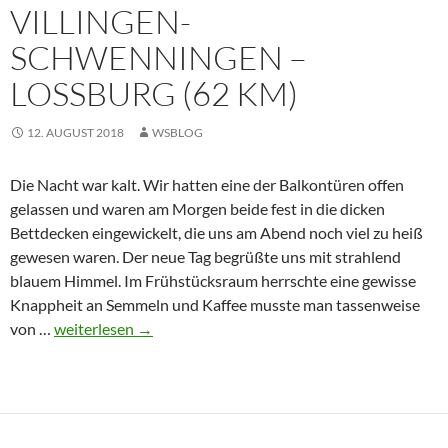
km)
VILLINGEN-
SCHWENNINGEN –
LOSSBURG (62 KM)
12. AUGUST 2018
WSBLOG
Die Nacht war kalt. Wir hatten eine der Balkontüren offen
gelassen und waren am Morgen beide fest in die dicken
Bettdecken eingewickelt, die uns am Abend noch viel zu heiß
gewesen waren. Der neue Tag begrüßte uns mit strahlend
blauem Himmel. Im Frühstücksraum herrschte eine gewisse
Knappheit an Semmeln und Kaffee musste man tassenweise
12.
von …
weiterlesen
→
August
2018
–
Villingen-
Schwenningen