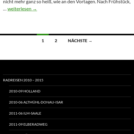
nicht mehr ganz so heiß, wie an den Vortagen. Nach Frühstück,
8.
…
weiterlesen
→
August
–
Weil
am
Beitragsnavigation
1
2
NÄCHSTE →
Rhein
–
Burkheim
(75
km)
RADREISEN 2010 – 2015
2010-09 HOLLAND
2010-06 ALTMÜHL-DONAU-ISAR
2011-06 ILM-SAALE
2011-09 ELBERADWEG