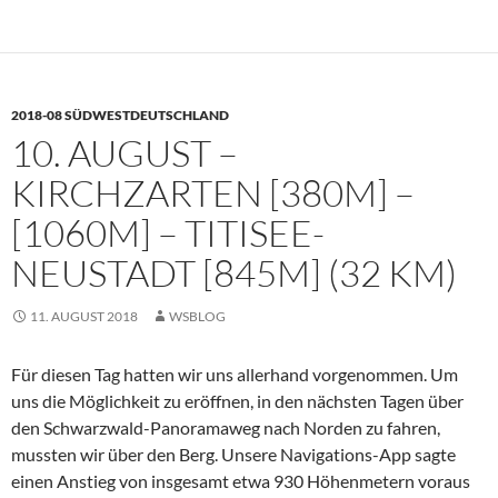
2018
–
Titisee-
Neustadt
2018-08 SÜDWESTDEUTSCHLAND
–
10. AUGUST –
Donaueschingen
–
KIRCHZARTEN [380M] –
Villingen-
[1060M] – TITISEE-
Schwenningen
(57
NEUSTADT [845M] (32 KM)
km)
11. AUGUST 2018
WSBLOG
Für diesen Tag hatten wir uns allerhand vorgenommen. Um
uns die Möglichkeit zu eröffnen, in den nächsten Tagen über
den Schwarzwald-Panoramaweg nach Norden zu fahren,
mussten wir über den Berg. Unsere Navigations-App sagte
einen Anstieg von insgesamt etwa 930 Höhenmetern voraus