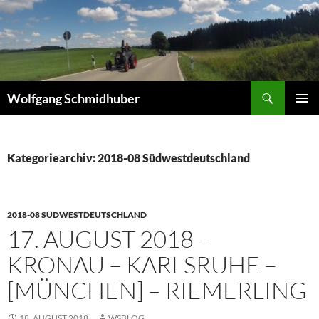
Zum
Inhalt
springen
Suchen
Wolfgang Schmidhuber
PRIMÄR
MENÜ
Kategoriearchiv: 2018-08 Südwestdeutschland
2018-08 SÜDWESTDEUTSCHLAND
17. AUGUST 2018 –
KRONAU – KARLSRUHE –
[MÜNCHEN] – RIEMERLING
18. AUGUST 2018
WSBLOG