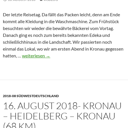
Der letzte Reisetag. Da fällt das Packen leicht, denn am Ende
kommt alle Kleidung in die Waschmaschine. Zum Frühstück
besuchten wir wieder die bewährte Bäckerei vom Vortag.
Danach ging es noch zum bereits bekannten Edeka und
schließlichhinaus in die Landschaft. Wir passierten noch
einmal das Lokal, wo wir am ersten Abend in Kronau gegessen
17.
hatten, …
weiterlesen
→
August
2018
–
Kronau
–
2018-08 SÜDWESTDEUTSCHLAND
Karlsruhe
16. AUGUST 2018- KRONAU
–
[München]
– HEIDELBERG – KRONAU
–
(68 KM)
Riemerling