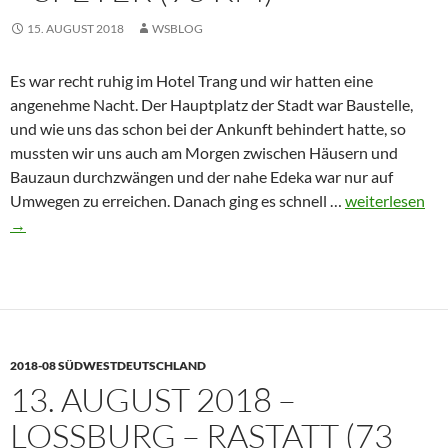
15. AUGUST 2018
WSBLOG
Es war recht ruhig im Hotel Trang und wir hatten eine
angenehme Nacht. Der Hauptplatz der Stadt war Baustelle,
und wie uns das schon bei der Ankunft behindert hatte, so
mussten wir uns auch am Morgen zwischen Häusern und
Bauzaun durchzwängen und der nahe Edeka war nur auf
14.
Umwegen zu erreichen. Danach ging es schnell …
weiterlesen
August
→
2018
–
Rastatt
–
Speyer
2018-08 SÜDWESTDEUTSCHLAND
(93
13. AUGUST 2018 –
km)
LOSSBURG – RASTATT (73 K