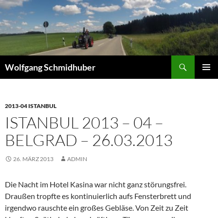
Zum
Inhalt
springen
Suchen
Wolfgang Schmidhuber
PRIMÄR
MENÜ
2013-04 ISTANBUL
ISTANBUL 2013 – 04 –
BELGRAD – 26.03.2013
26. MÄRZ 2013
ADMIN
Die Nacht im Hotel Kasina war nicht ganz störungsfrei.
Draußen tropfte es kontinuierlich aufs Fensterbrett und
irgendwo rauschte ein großes Gebläse. Von Zeit zu Zeit