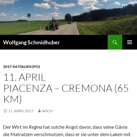
Zum
Inhalt
springen
Suchen
Wolfgang Schmidhuber
PRIMÄR
MENÜ
2017-04 ITALIEN (PO)
11. APRIL
PIACENZA – CREMONA (65
KM)
11. APRIL 2017
WSCH
Der Wirt im
Regina
hat solche Angst davor, dass seine Gäste
die Matratzen verschmutzen, dass er sie unter dem Laken mit