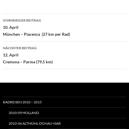
Beitragsnavigation
VORHERIGER BEITRAG
10. April
München – Piacenza (27 km per Rad)
NÄCHSTER BEITRAG
12. April
Cremona – Parma (79,5 km)
RADREISEN 2010 – 2015
2010-09 HOLLAND
2010-06 ALTMÜHL-DONAU-ISAR